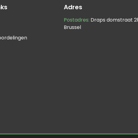
nks
Adres
Postadres:
Draps domstraat 28
Brussel
oordelingen